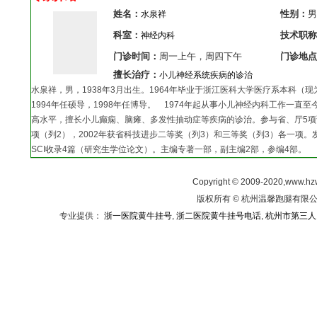
姓名：
性别：
男
水泉祥
科室：
技术职称
神经内科
门诊时间：
周一上午，周四下午
门诊地点
擅长治疗：
小儿神经系统疾病的诊治
水泉祥，男，1938年3月出生。1964年毕业于浙江医科大学医疗系本科（现
1994年任硕导，1998年任博导。 1974年起从事小儿神经内科工作一直
高水平，擅长小儿癫痫、脑瘫、多发性抽动症等疾病的诊治。参与省、厅5项课
项（列2），2002年获省科技进步二等奖（列3）和三等奖（列3）各一项。
SCI收录4篇（研究生学位论文）。主编专著一部，副主编2部，参编4部。
Copyright © 2009-2020,www.hz
版权所有 © 杭州温馨跑腿有限公司
专业提供：
浙一医院黄牛挂号
,
浙二医院黄牛挂号电话
,
杭州市第三人