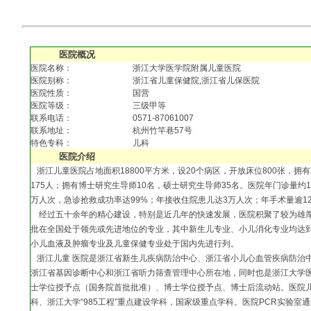
医院概况
医院名称：
浙江大学医学院附属儿童医院
医院别称：
浙江省儿童保健院,浙江省儿保医院
医院性质：
国营
医院等级：
三级甲等
联系电话：
0571-87061007
联系地址：
杭州竹竿巷57号
特色专科：
儿科
医院介绍
浙江儿童医院占地面积18800平方米，设20个病区，开放床位800张，拥有
175人；拥有博士研究生导师10名，硕士研究生导师35名。医院年门诊量约1
万人次，急诊抢救成功率达99%；年接收住院患儿达3万人次；年手术量逾12
经过五十余年的精心建设，特别是近几年的快速发展，医院积聚了较为雄厚
批在全国处于领先或先进地位的专业，其中新生儿专业、小儿消化专业均达
小儿血液及肿瘤专业及儿童保健专业处于国内先进行列。
浙江儿童 医院是浙江省新生儿疾病防治中心、浙江省小儿心血管疾病防治
浙江省基因诊断中心和浙江省听力筛查管理中心所在地，同时也是浙江大学
士学位授予点（国务院首批批准）、博士学位授予点、博士后流动站。医院
科、浙江大学“985工程”重点建设学科，国家级重点学科。医院PCR实验室