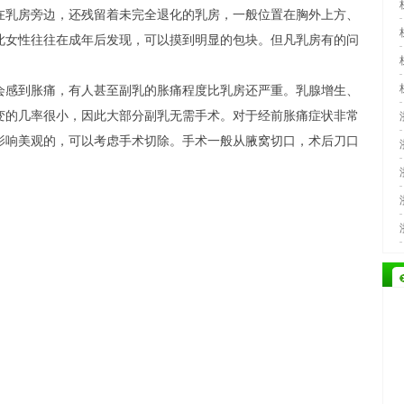
在乳房旁边，还残留着未完全退化的乳房，一般位置在胸外上方、
此女性往往在成年后发现，可以摸到明显的包块。但凡乳房有的问
会感到胀痛，有人甚至副乳的胀痛程度比乳房还严重。乳腺增生、
变的几率很小，因此大部分副乳无需手术。对于经前胀痛症状非常
影响美观的，可以考虑手术切除。手术一般从腋窝切口，术后刀口