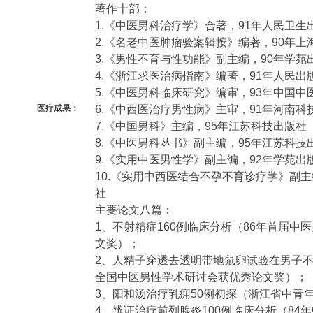
著作十部：
1.《中医男科治疗学》合著，91年人民卫生
2.《名老中医肿瘤验案辑按》编著，90年上
3.《男性不育与性功能》副主编，90年学苑
4.《浙江求医治病指南》编著，91年人民出
5.《中医男科临床研究》编审，93年中国中
6.《中西医治疗男性病》主审，91年河南科
医疗成果：
7.《中国男科》主编，95年江苏科技出版社
8.《中医男科丛书》副主编，95年江苏科技
9.《实用中医男性学》副主编，92年学苑出
10.《实用中西医结合不孕不育诊疗学》副主
社
主要论文八篇：
1、不射精症160例临床分析（86年首届中
文奖）；
2、人精子穿透去透明带地鼠卵试验在男子
全国中医男性学术研讨会获优秀论文奖）；
3、阳和汤治疗乳痈50例初探（浙江省中青
4、辨证治疗前列腺炎100例临床分析（84