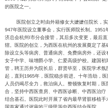
的医院之一。
医院创立之时由外籍修女大嬷嬷任院长，实
947年医院设立董事会，实行医师院长制。1951
济总会杭州I市分会接管，其后多次变更，最后
辖。医院的创立，为西医在杭州的发展奠定了基
除设立头等病房、普通病房、免费病房外，还设
女子中学、味增爵小学、仁爱高级护校。建国初
管，聘王历井为院长后，群贤毕至，医院学术氛
起，直到1965年，医院稳步前进。十年浩劫，
人员仍竭尽全力，救治病人。整顿恢复时期，医
合，坚持中西医查房、中西医诊断、中西医治疗
结合基石。医院此时开展了省内最早肾脏移植手术
国首家通过评审的三级甲等中西医结合医院。