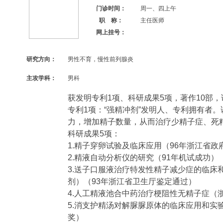
门诊时间：
周一、四上午
职 称：
主任医师
网上挂号：
研究方向：
男性不育，慢性前列腺炎
主攻学科：
男科
获发明专利1项、科研成果5项，著作10部，
专利1项：“强精冲剂”发明人、专利拥有者
力，增加精子数量，从而治疗少精子症、死
科研成果5项：
1.精子穿卵试验及临床应用（96年浙江省
2.精液自动分析仪的研究（91年机试成功）
3.送子口服液治疗特发性精子减少症的临床
剂）（93年浙江省卫生厅鉴定通过）
4.人工精液池合中药治疗梗阻性无精子症（
5.消支护精汤对解脲脲原体的临床应用和实
奖）