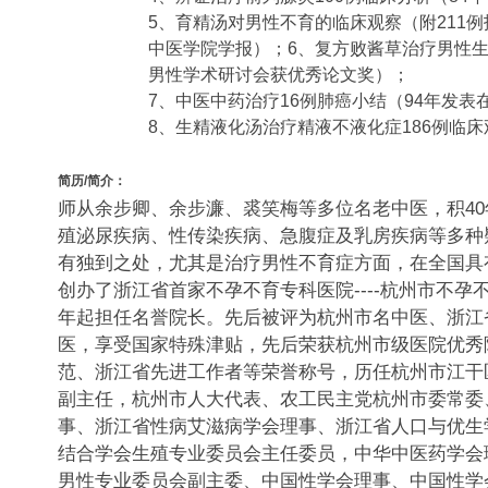
5、育精汤对男性不育的临床观察（附211例
中医学院学报）；6、复方败酱草治疗男性
男性学术研讨会获优秀论文奖）；
7、中医中药治疗16例肺癌小结（94年发
8、生精液化汤治疗精液不液化症186例临床
简历/简介：
师从余步卿、余步濂、裘笑梅等多位名老中医，积4
殖泌尿疾病、性传染疾病、急腹症及乳房疾病等多种
有独到之处，尤其是治疗男性不育症方面，在全国具有
创办了浙江省首家不孕不育专科医院----杭州市不孕不
年起担任名誉院长。先后被评为杭州市名中医、浙江
医，享受国家特殊津贴，先后荣获杭州市级医院优秀
范、浙江省先进工作者等荣誉称号，历任杭州市江干
副主任，杭州市人大代表、农工民主党杭州市委常委
事、浙江省性病艾滋病学会理事、浙江省人口与优生
结合学会生殖专业委员会主任委员，中华中医药学会
男性专业委员会副主委、中国性学会理事、中国性学