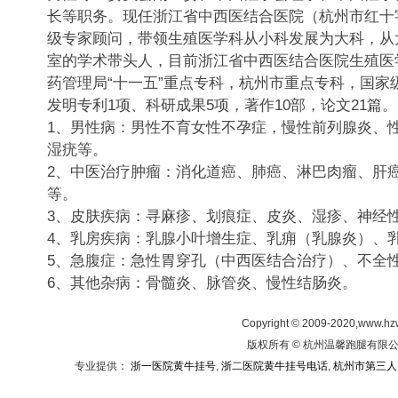
长等职务。现任浙江省中西医结合医院（杭州市红十
级专家顾问，带领生殖医学科从小科发展为大科，从
室的学术带头人，目前浙江省中西医结合医院生殖医
药管理局“十一五”重点专科，杭州市重点专科，国家
发明专利1项、科研成果5项，著作10部，论文21篇
1、男性病：男性不育女性不孕症，慢性前列腺炎、
湿疣等。
2、中医治疗肿瘤：消化道癌、肺癌、淋巴肉瘤、肝
等。
3、皮肤疾病：寻麻疹、划痕症、皮炎、湿疹、神经
4、乳房疾病：乳腺小叶增生症、乳痈（乳腺炎）、
5、急腹症：急性胃穿孔（中西医结合治疗）、不全
6、其他杂病：骨髓炎、脉管炎、慢性结肠炎。
Copyright © 2009-2020,www.hz
版权所有 © 杭州温馨跑腿有限公司
专业提供：
浙一医院黄牛挂号
,
浙二医院黄牛挂号电话
,
杭州市第三人