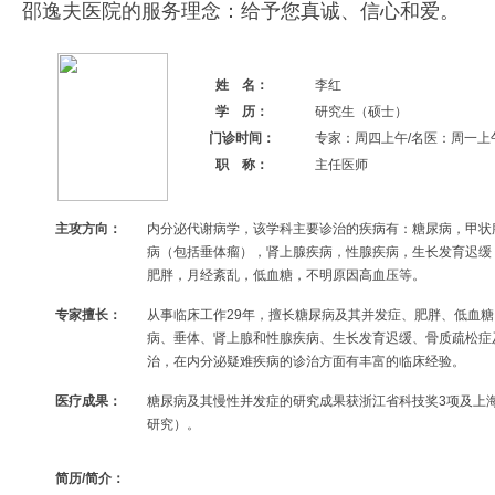
邵逸夫医院的服务理念：给予您真诚、信心和爱。
姓 名：
李红
学 历：
研究生（硕士）
门诊时间：
专家：周四上午/名医：周一上
职 称：
主任医师
主攻方向：
内分泌代谢病学，该学科主要诊治的疾病有：糖尿病，甲状
病（包括垂体瘤），肾上腺疾病，性腺疾病，生长发育迟缓
肥胖，月经紊乱，低血糖，不明原因高血压等。
专家擅长：
从事临床工作29年，擅长糖尿病及其并发症、肥胖、低血
病、垂体、肾上腺和性腺疾病、生长发育迟缓、骨质疏松症
治，在内分泌疑难疾病的诊治方面有丰富的临床经验。
医疗成果：
糖尿病及其慢性并发症的研究成果获浙江省科技奖3项及上
研究）。
简历/简介：