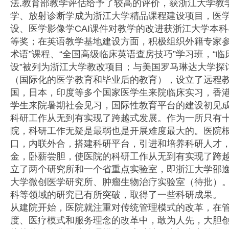
法,教育部教学评估给予了较高的评价，获浙江大学教
学、放射诊断学成为浙江大学精品课程建设项目，医
设、医学影像学CAI课件对教学的改进获浙江大学本
等奖；在英语教学基地建设方面，积极组织外籍专家参
术语”课程、“全国高级临床英语查房技巧”学习班，“
设”被列为浙江大学教改项目；与美国罗马琳达大学探
（国际化的医学教育和毕业后的教育），设立了远程
国，日本，印度等多个国家医学生来院临床实习，香
学生来院暑期社会见习，国际性教育平台的建设初见
科研工作从无到有实现了跨越式发展。作为一所只有
院，科研工作无疑是最弱也是开展难度最大的。医院
口，内联外合，搭建科研平台，引进和培养科研人才
金，卧薪尝胆，使医院的科研工作从无到有实现了跨
立了两个研究所和一个省重点实验室，即浙江大学邵
大学微创医学研究所、肿瘤生物治疗实验室（待批）
科等领域的研究已有所突破，取得了一些科研成果。
从建院开始，医院就注重对传统管理模式的改革，在
度、医疗模式和服务理念的改革中，敢为人先，大胆