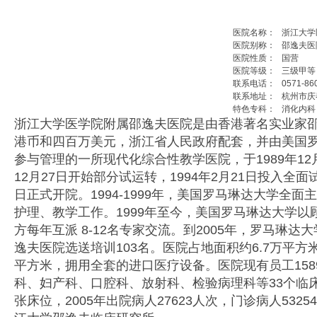
医院名称：
浙江大学
医院别称：
邵逸夫医
医院性质：
国营
医院等级：
三级甲等
联系电话：
0571-86
联系地址：
杭州市庆
特色专科：
消化内科
浙江大学医学院附属邵逸夫医院是由香港著名实业家
港币和四百万美元，浙江省人民政府配套，并由美国
参与管理的一所现代化综合性教学医院，于1989年12月
12月27日开始部分试运转，1994年2月21日投入全面试
日正式开院。1994-1999年，美国罗马琳达大学全
护理、教学工作。1999年至今，美国罗马琳达大学以
方每年互派 8-12名专家交流。到2005年，罗马琳达
逸夫医院选送培训103名。医院占地面积约6.7万平方米
平方米，拥用全套的进口医疗设备。医院现有员工158
科、妇产科、口腔科、放射科、检验病理科等33个临床
张床位，2005年出院病人27623人次，门诊病人532