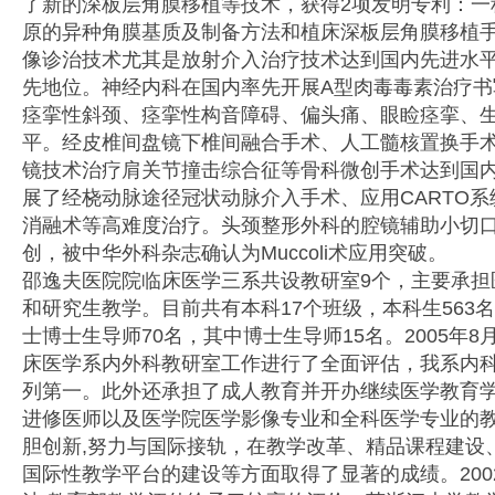
了新的深板层角膜移植等技术，获得2项发明专利：一
原的异种角膜基质及制备方法和植床深板层角膜移植
像诊治技术尤其是放射介入治疗技术达到国内先进水
先地位。神经内科在国内率先开展A型肉毒毒素治疗书
痉挛性斜颈、痉挛性构音障碍、偏头痛、眼睑痉挛、
平。经皮椎间盘镜下椎间融合手术、人工髓核置换手
镜技术治疗肩关节撞击综合征等骨科微创手术达到国
展了经桡动脉途径冠状动脉介入手术、应用CARTO
消融术等高难度治疗。头颈整形外科的腔镜辅助小切
创，被中华外科杂志确认为Muccoli术应用突破。
邵逸夫医院院临床医学三系共设教研室9个，主要承担
和研究生教学。目前共有本科17个班级，本科生563名
士博士生导师70名，其中博士生导师15名。2005年
床医学系内外科教研室工作进行了全面评估，我系内
列第一。此外还承担了成人教育并开办继续医学教育
进修医师以及医学院医学影像专业和全科医学专业的
胆创新,努力与国际接轨，在教学改革、精品课程建设
国际性教学平台的建设等方面取得了显著的成绩。200