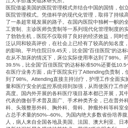
江大学邵逸夫临床研究所。
医院借鉴美国的医院管理模式并结合中国的国情，创
医院管理模式。凭借科学的现代化管理，取得了持续
了一条超常规发展的路子。在国内医院中独树一帜的
工资制、主诊医师负责制等一系列现代化管理制度的
了勃勃生机，医院不仅取得了良好的经济效益，同时
泛认同和较高评价，在社会上已经有了较高的知名度
的影响。平均住院日9.45天，比全国“百佳医院”的达标标
在从不加床的情况下，床位实际使用率达到了98%。
39.5%，比全国“百佳医院”的达标标准50%还要低10.
在医疗业务方面，由于医院实行了Attending负责制
到了98%。Attending直接主持治疗，护理工作全
量和医疗安全的监控系统得到加强，从而使医疗工作
高度。国内外开展的各科医疗项目基本都已开展，其
代表的微创手术普及面广、手术种类齐全，已在普外
科、头颈整形外科、胸外科、骨科、肿瘤外科等科室
占总手术量的50%--60%。为国内绝大多数省份培养腹
人，病人来自全国各地及美国、法国、澳大利亚、日