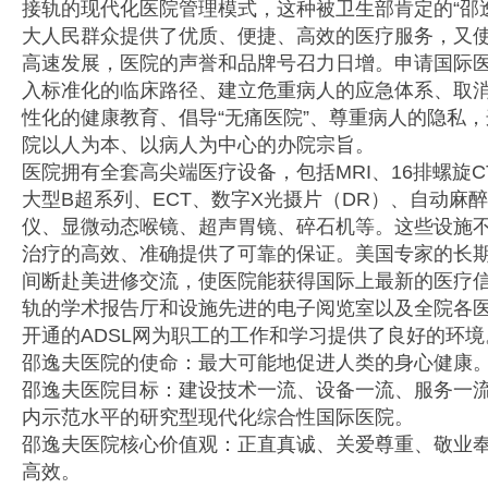
接轨的现代化医院管理模式，这种被卫生部肯定的“邵
大人民群众提供了优质、便捷、高效的医疗服务，又
高速发展，医院的声誉和品牌号召力日增。申请国际医
入标准化的临床路径、建立危重病人的应急体系、取
性化的健康教育、倡导“无痛医院”、尊重病人的隐私
院以人为本、以病人为中心的办院宗旨。
医院拥有全套高尖端医疗设备，包括MRI、16排螺旋
大型B超系列、ECT、数字X光摄片（DR）、自动麻
仪、显微动态喉镜、超声胃镜、碎石机等。这些设施
治疗的高效、准确提供了可靠的保证。美国专家的长
间断赴美进修交流，使医院能获得国际上最新的医疗
轨的学术报告厅和设施先进的电子阅览室以及全院各
开通的ADSL网为职工的工作和学习提供了良好的环境
邵逸夫医院的使命：最大可能地促进人类的身心健康
邵逸夫医院目标：建设技术一流、设备一流、服务一
内示范水平的研究型现代化综合性国际医院。
邵逸夫医院核心价值观：正直真诚、关爱尊重、敬业
高效。