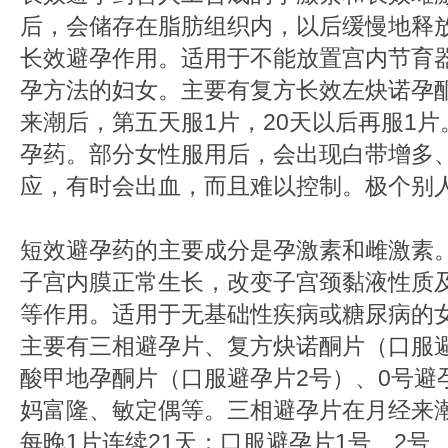
后，会储存在脂肪组织内，以后缓慢地释
长效避孕作用。适用于不能放置宫内节育
孕方法的妇女。主要有复方长效左炔诺孕
来潮后，第五天服1片，20天以后再服1
孕药。部分女性服用后，会出现白带增多
应，有时会出血，而且难以控制。极个别
短效避孕药的主要成分是孕激素和雌激素
子宫内膜正常生长，改变子宫颈黏液性质
等作用。适用于无基础性疾病或糖尿
主要有三相避孕片、复方炔诺酮片（口服
酸甲地孕酮片（口服避孕片2号）、0号避
妈富隆、敏定偶等。三相避孕片在月经来
每晚1片连续21天；口服避孕片1号、2号