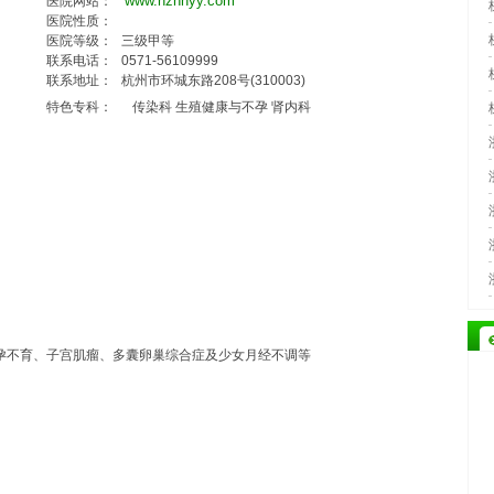
www.hzhhyy.com
医院网站：
医院性质：
医院等级：
三级甲等
联系电话：
0571-56109999
联系地址：
杭州市环城东路208号(310003)
特色专科：
传染科 生殖健康与不孕 肾内科
孕不育、子宫肌瘤、多囊卵巢综合症及少女月经不调等