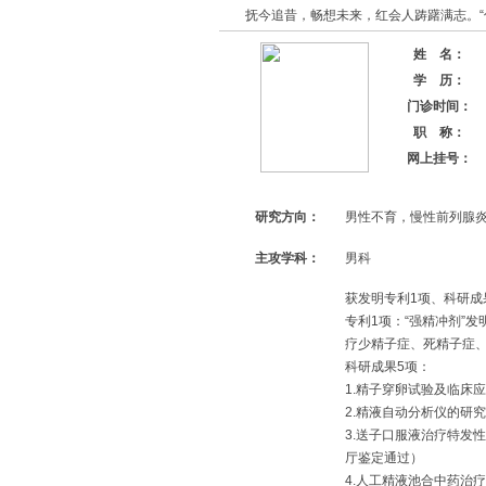
抚今追昔，畅想未来，红会人踌躇满志。“仁
姓 名：
学 历：
门诊时间：
职 称：
网上挂号：
研究方向：
男性不育，慢性前列腺
主攻学科：
男科
获发明专利1项、科研成
专利1项：“强精冲剂”
疗少精子症、死精子症
科研成果5项：
1.精子穿卵试验及临床
2.精液自动分析仪的研究
3.送子口服液治疗特发
厅鉴定通过）
4.人工精液池合中药治