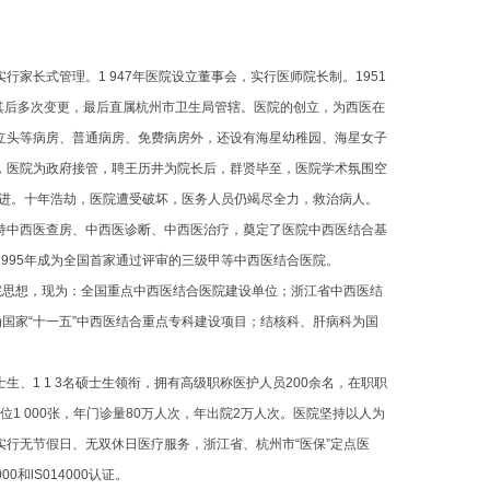
长式管理。1 947年医院设立董事会，实行医师院长制。1951
，其后多次变更，最后直属杭州市卫生局管辖。医院的创立，为西医在
立头等病房、普通病房、免费病房外，还设有海星幼稚园、海星女子
，医院为政府接管，聘王历井为院长后，群贤毕至，医院学术氛围空
前进。十年浩劫，医院遭受破坏，医务人员仍竭尽全力，救治病人。
持中西医查房、中西医诊断、中西医治疗，奠定了医院中西医结合基
995年成为全国首家通过评审的三级甲等中西医结合医院。
思想，现为：全国重点中西医结合医院建设单位；浙江省中西医结
为国家“十一五”中西医结合重点专科建设项目；结核科、肝病科为国
、1 1 3名硕士生领衔，拥有高级职称医护人员200余名，在职职
位1 000张，年门诊量80万人次，年出院2万人次。医院坚持以人为
行无节假日、无双休日医疗服务，浙江省、杭州市“医保”定点医
和lS014000认证。