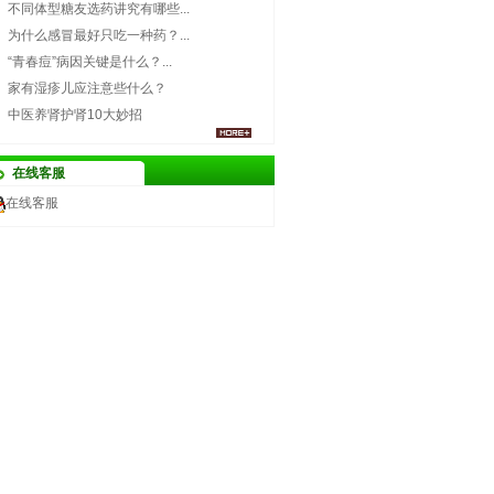
不同体型糖友选药讲究有哪些...
为什么感冒最好只吃一种药？...
“青春痘”病因关键是什么？...
家有湿疹儿应注意些什么？
中医养肾护肾10大妙招
在线客服
在线客服