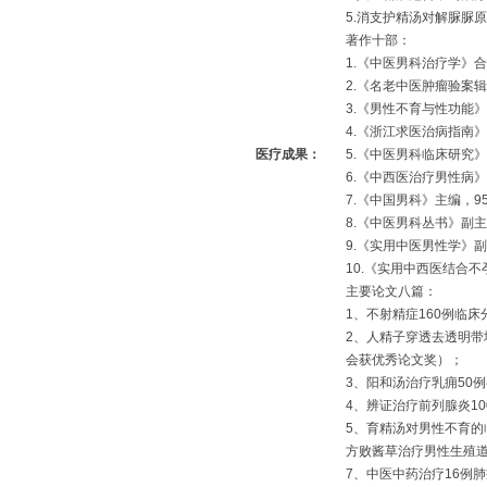
5.消支护精汤对解脲脲
著作十部：
1.《中医男科治疗学》
2.《名老中医肿瘤验案
3.《男性不育与性功能
4.《浙江求医治病指南
医疗成果：
5.《中医男科临床研究
6.《中西医治疗男性病
7.《中国男科》主编，9
8.《中医男科丛书》副
9.《实用中医男性学》
10.《实用中西医结合
主要论文八篇：
1、不射精症160例临
2、人精子穿透去透明
会获优秀论文奖）；
3、阳和汤治疗乳痈50
4、辨证治疗前列腺炎1
5、育精汤对男性不育的
方败酱草治疗男性生殖
7、中医中药治疗16例