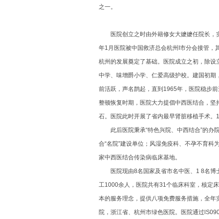
之一。
医院创立之时由外籍修女大嬷嬷任院长，实行家
年1月医院被中国救济总会杭州I市分会接管
杭州的发展奠定了基础。医院成立之初，除设
中学、味增爵小学、仁爱高级护校。建国初期
前活跃，声名鹊起，直到1965年，医院稳步
整顿恢复时期，医院大力提倡中西医结合，坚
石。医院此时开展了省内最早肾脏移植手术。1
此后医院秉承“特色兴院、中西结合”的办院
合“名院”建设单位；风湿免疫科、不孕不育科
家中西医结合传染病临床基地。
医院现由8名国家及省市名中医、1 8名博士生
工1000余人，医院共有31个临床科室，核定床
本的服务理念，提供八项免费服务措施，全年实
院，浙江省、杭州市绿色医院。医院通过lS09000