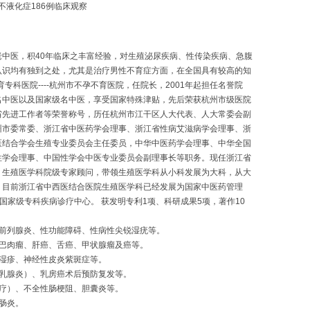
不液化症186例临床观察
中医，积40年临床之丰富经验，对生殖泌尿疾病、性传染疾病、急腹
认识均有独到之处，尤其是治疗男性不育症方面，在全国具有较高的知
专科医院----杭州市不孕不育医院，任院长，2001年起担任名誉院
名中医以及国家级名中医，享受国家特殊津贴，先后荣获杭州市级医院
省先进工作者等荣誉称号，历任杭州市江干区人大代表、人大常委会副
州市委常委、浙江省中医药学会理事、浙江省性病艾滋病学会理事、浙
医结合学会生殖专业委员会主任委员，中华中医药学会理事、中华全国
性学会理事、中国性学会中医专业委员会副理事长等职务。现任浙江省
）生殖医学科院级专家顾问，带领生殖医学科从小科发展为大科，从大
，目前浙江省中西医结合医院生殖医学科已经发展为国家中医药管理
国家级专科疾病诊疗中心。 获发明专利1项、科研成果5项，著作10
性前列腺炎、性功能障碍、性病性尖锐湿疣等。
巴肉瘤、肝癌、舌癌、甲状腺瘤及癌等。
湿疹、神经性皮炎紫斑症等。
乳腺炎）、乳房癌术后预防复发等。
疗）、不全性肠梗阻、胆囊炎等。
肠炎。