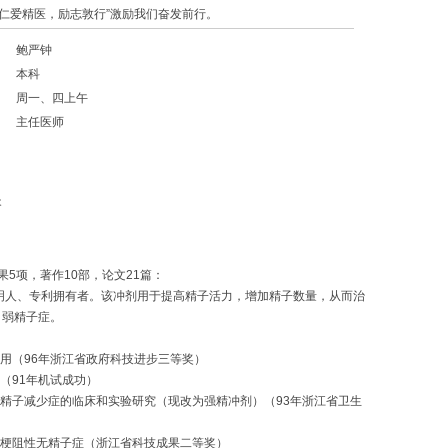
爱精医，励志敦行”激励我们奋发前行。
鲍严钟
本科
周一、四上午
主任医师
炎
果5项，著作10部，论文21篇：
发明人、专利拥有者。该冲剂用于提高精子活力，增加精子数量，从而治
、弱精子症。
应用（96年浙江省政府科技进步三等奖）
（91年机试成功）
性精子减少症的临床和实验研究（现改为强精冲剂）（93年浙江省卫生
疗梗阻性无精子症（浙江省科技成果二等奖）