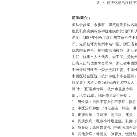
8、生精液化汤治疗精液
简历/简介：
师从余步卿、余步濂、裘笑梅等多位名老
症及乳房疾病等多种疑难疾病的治疗和
名度。1987年创办了浙江省首家不孕不育
长。先后被评为杭州市名中医、浙江省
优秀院长称号、杭州市劳动模范、浙江
主任，杭州市人大代表、农工民主党杭
江省人口与优生学会理事、浙江省中西
中医外科男性专业委员会副主委、中国
中西医结合医院（杭州市红十字会医院
科发展为名科，作为科室的学术带头人
局“十一五”重点专科，杭州市重点专科，
部，论文21篇。临床擅长治疗疾病：
1、男性病：男性不育女性不孕症，慢
2、中医治疗肿瘤：消化道癌、肺癌、淋
3、皮肤疾病：寻麻疹、划痕症、皮炎、
4、乳房疾病：乳腺小叶增生症、乳痈（
5、急腹症：急性胃穿孔（中西医结合治
6、其他杂病：骨髓炎、脉管炎、慢性结